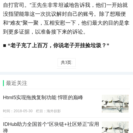
自打官司。”王先生非常坦诚地告诉我，他们一开始就
没指望能靠这一次抗议解封自己的账号。除了想顺便
和“难友”聚一聚，互相安慰一下，他们最大的目的是拿
到更多证据，以准备接下来的诉讼。
■ “老子充了上百万，你说老子开挂捡垃圾？”
共3页:
上一页
最近关注
1
2
Html5实现拖拽复制功能 悍匪的巅峰
3
时间：2018-05-30
栏目：
海外掠影
下一页
IDHub助力全国首个“区块链+社区矫正”应用
禅