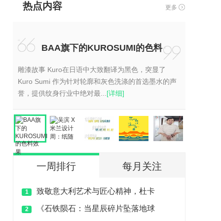
热点内容
更多
“
BAA旗下的KUROSUMI的色料
”
效果
雕漆故事 Kuro在日语中大致翻译为黑色，突显了
Kuro Sumi 作为针对轮廓和灰色洗涤的首选墨水的声
誉，提供纹身行业中绝对最...
[详细]
一周排行
每月关注
致敬意大利艺术与匠心精神，杜卡
1
《石铁陨石：当星辰碎片坠落地球
2