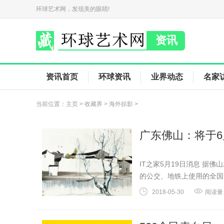
环球艺术网，发现美的眼睛!
资讯
资讯首页
环球资讯
业界动态
名家
当前位置：
主页
>
收藏界
>
海外掠影
>
广东佛山：将于6
IT之家5月19日消息 据
的公交、地铁上使用的全国..
2018-05-30
阅读量