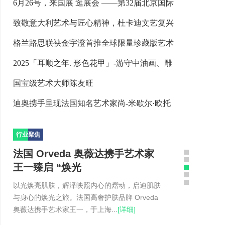
6月26号，来国展 逛展会 ——第32届北京国际
致敬意大利艺术与匠心精神，杜卡迪文艺复兴
格兰路思联袂金宇澄首推全球限量珍藏版艺术
2025「耳顺之年. 形色花甲」-游守中油画、雕
国宝级艺术大师陈友旺
迪奥携手呈现法国知名艺术家尚-米歇尔·欧托
行业
聚焦
法国 Orveda 奥薇达携手艺术家
王一臻启 “焕光
以光焕亮肌肤，辉泽映照内心的熠动，启迪肌肤
与身心的焕光之旅。法国高奢护肤品牌 Orveda
奥薇达携手艺术家王一，于上海...
[详细]