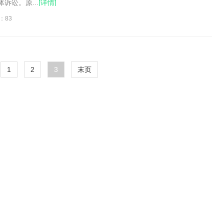
体诉讼。原...
[详情]
：83
1
2
3
末页