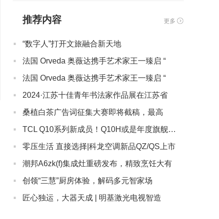
推荐内容
更多
·
“数字人”打开文旅融合新天地
·
法国 Orveda 奥薇达携手艺术家王一臻启 “
·
法国 Orveda 奥薇达携手艺术家王一臻启 “
·
2024·江苏十佳青年书法家作品展在江苏省
·
桑植白茶广告词征集大赛即将截稿，最高
·
TCL Q10系列新成员！Q10H或是年度旗舰爆款
·
零压生活 直接选择|科龙空调新品QZ/QS上市
·
潮邦A6zk(f)集成灶重磅发布，精致烹饪大有
·
创领“三慧”厨房体验，解码多元智家场
·
匠心独运，大器天成 | 明基激光电视智造