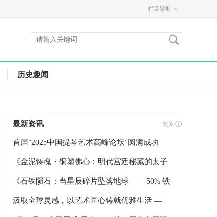
栏目导航
历史趣闻
最新资讯
更多
首届“2025中国提琴艺术高峰论坛”圆满成功
《金泥铸魂・铜塑佛心：明代宫廷秘藏的太子
《石铁陨石：当星辰碎片坠落地球 ——50% 铁
汲取全球灵感，以艺术匠心铸就优雅生活 —