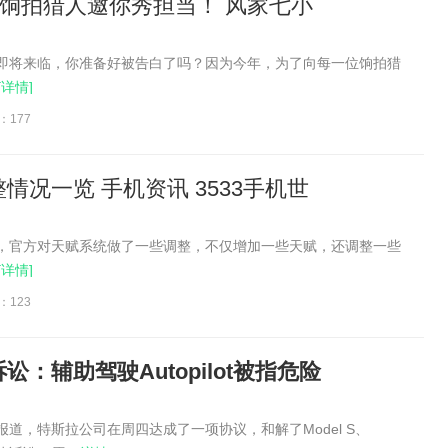
，饷拍猎人邀你秀担当！ 风家七小
日即将来临，你准备好被告白了吗？因为今年，为了向每一位饷拍猎
[详情]
：177
情况一览 手机资讯 3533手机世
后，官方对天赋系统做了一些调整，不仅增加一些天赋，还调整一些
[详情]
：123
：辅助驾驶Autopilot被指危险
报道，特斯拉公司在周四达成了一项协议，和解了Model S、